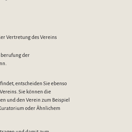
der Vertretung des Vereins
inberufung der
nn.
efindet, entscheiden Sie ebenso
 Vereins. Sie können die
ten und den Verein zum Beispiel
m Kuratorium oder Ähnlichem
getragen und damit zum